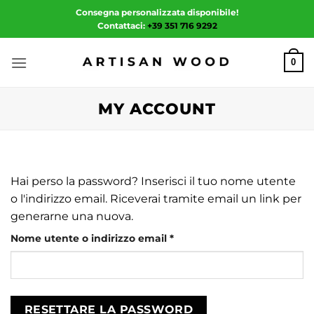
Salta
Consegna personalizzata disponibile!
ai
Contattaci:
+39 351 716 9292
contenuti
0
MY ACCOUNT
Hai perso la password? Inserisci il tuo nome utente
o l'indirizzo email. Riceverai tramite email un link per
generarne una nuova.
Richiesto
Nome utente o indirizzo email
*
RESETTARE LA PASSWORD