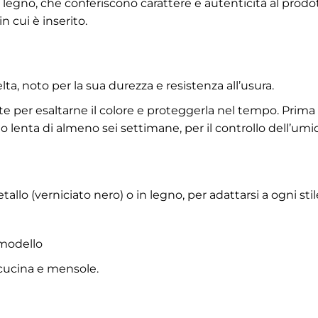
 legno, che conferiscono carattere e autenticità al prodot
n cui è inserito.
ta, noto per la sua durezza e resistenza all’usura.
rente per esaltarne il colore e proteggerla nel tempo. Pri
no lenta di almeno sei settimane, per il controllo dell’u
lo (verniciato nero) o in legno, per adattarsi a ogni stil
 modello
p cucina e mensole.