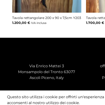
Tavola rettangolare 200 x 90 x 7,5cm Y203
Tavola rett
1.200,00
€
1.700,00
€
IVA inclusa
Via Enrico Mattei 3
of
Monsampolo del Tronto 63077
Ascoli Piceno, Italy
P
Questo sito utilizza i cookie per offrirti un'esperien
acconsenti al nostro utilizzo dei cookie.