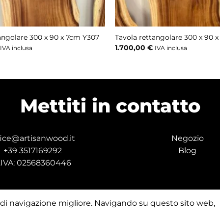
angolare 300 x 90 x 7cm Y307
Tavola rettangolare 300 x 90 
1.700,00
€
IVA inclusa
IVA inclusa
Mettiti in contatto
fice@artisanwood.it
Negozio
+39 3517169292
Blog
.IVA: 02568360446
za di navigazione migliore. Navigando su questo sito web,
© 2025 Artisan Wood