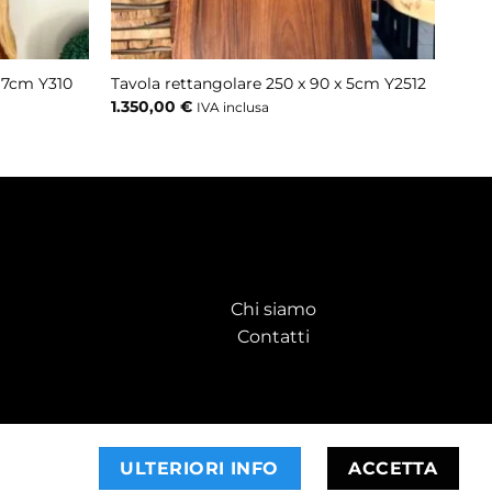
x 7cm Y310
Tavola rettangolare 250 x 90 x 5cm Y2512
1.350,00
€
IVA inclusa
Chi siamo
Contatti
ULTERIORI INFO
ACCETTA