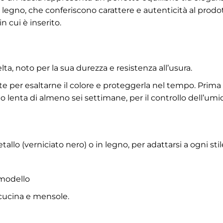
 legno, che conferiscono carattere e autenticità al prodot
n cui è inserito.
ta, noto per la sua durezza e resistenza all’usura.
rente per esaltarne il colore e proteggerla nel tempo. Pri
no lenta di almeno sei settimane, per il controllo dell’u
lo (verniciato nero) o in legno, per adattarsi a ogni stil
 modello
p cucina e mensole.