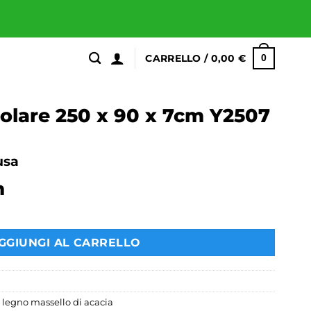
CARRELLO /
0,00
€
0
golare 250 x 90 x 7cm Y2507
usa
m
GGIUNGI AL CARRELLO
n legno massello di acacia