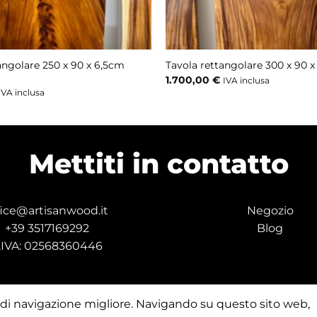
angolare 250 x 90 x 6,5cm
Tavola rettangolare 300 x 90 
1.700,00
€
IVA inclusa
IVA inclusa
Mettiti in contatto
fice@artisanwood.it
Negozio
+39 3517169292
Blog
.IVA: 02568360446
za di navigazione migliore. Navigando su questo sito web,