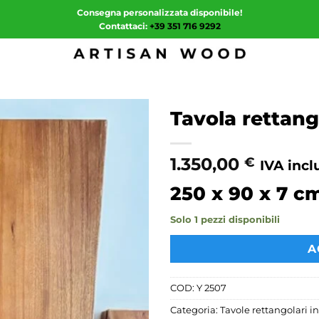
Consegna personalizzata disponibile!
Contattaci:
+39 351 716 9292
Tavola rettan
1.350,00
€
IVA incl
250 x 90 x 7 c
Solo 1 pezzi disponibili
A
COD:
Y 2507
Categoria:
Tavole rettangolari i