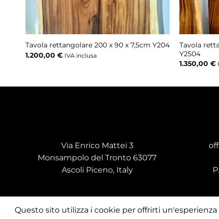
Tavola rett
309
Tavola rettangolare 200 x 90 x 7,5cm Y204
Y2504
1.200,00
€
IVA inclusa
1.350,00
€
Via Enrico Mattei 3
of
Monsampolo del Tronto 63077
Ascoli Piceno, Italy
P
Questo sito utilizza i cookie per offrirti un'esperien