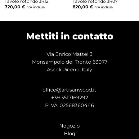
Tavolo rotondo JR12
Tavolo rotondo JR07
720,00
€
820,00
€
IVA inclusa
IVA inclusa
Mettiti in contatto
Via Enrico Mattei 3
Monsampolo del Tronto 63077
Ascoli Piceno, Italy
office@artisanwood.it
+39 3517169292
P.IVA: 02568360446
Negozio
Blog