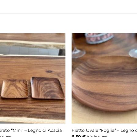
rato “Mini” – Legno di Acacia
Piatto Ovale “Foglia” – Legno 
6,50
€
nclusa
IVA inclusa