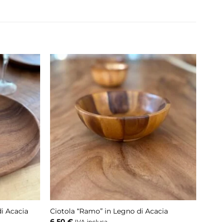
di Acacia
Ciotola “Ramo” in Legno di Acacia
6,50
€
IVA inclusa