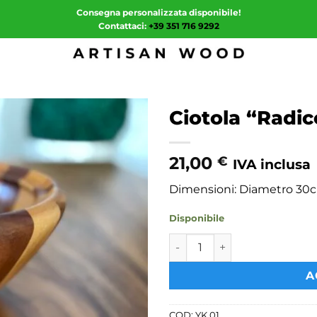
Consegna personalizzata disponibile!
Contattaci:
+39 351 716 9292
Ciotola “Radic
21,00
€
IVA inclusa
Dimensioni: Diametro 30c
Disponibile
Ciotola "Radice" in Legno di
A
COD:
YK 01