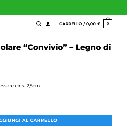
CARRELLO /
0,00
€
0
olare “Convivio” – Legno di
essore circa 2,5cm
o" – Legno di Acacia quantità
GGIUNGI AL CARRELLO