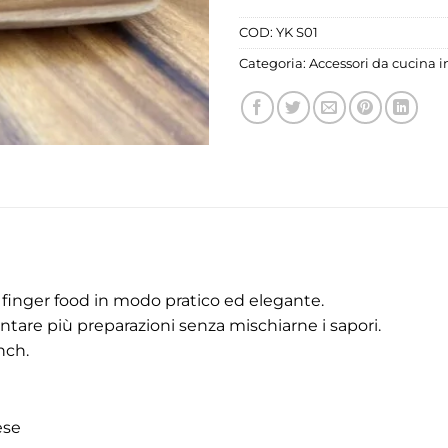
COD:
YK S01
Categoria:
Accessori da cucina i
 o finger food in modo pratico ed elegante.
tare più preparazioni senza mischiarne i sapori.
nch.
ese